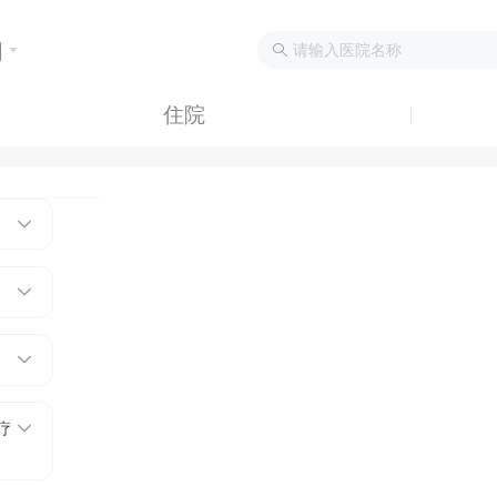
询
住院
疗