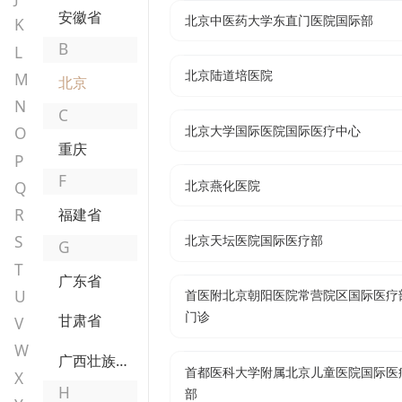
安徽省
北京中医药大学东直门医院国际部
K
B
L
北京陆道培医院
M
北京
N
C
北京大学国际医院国际医疗中心
O
重庆
P
F
北京燕化医院
Q
R
福建省
北京天坛医院国际医疗部
S
G
T
广东省
U
首医附北京朝阳医院常营院区国际医疗
门诊
甘肃省
V
W
广西壮族自治区
首都医科大学附属北京儿童医院国际医
X
H
部